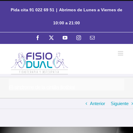
Saltar
Pida cita 91 022 69 51
|
Abrimos de Lunes a Viernes de
al
contenido
10:00 a 21:00
Facebook
X
YouTube
Instagram
Correo
electrónico
El sindrome de la cintilla iliotibial
Anterior
Siguiente