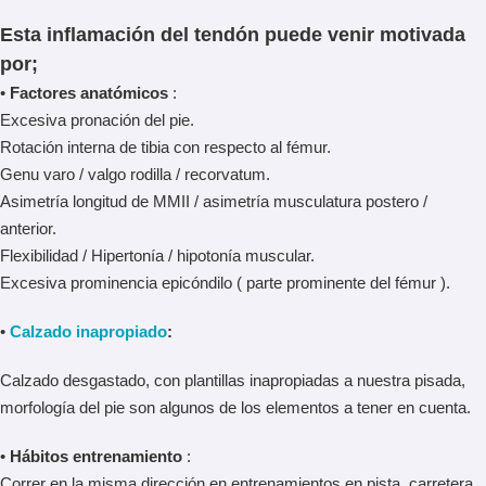
Esta inflamación del tendón puede venir motivada
por;
•
Factores anatómicos
:
Excesiva pronación del pie.
Rotación interna de tibia con respecto al fémur.
Genu varo / valgo rodilla / recorvatum.
Asimetría longitud de MMII / asimetría musculatura postero /
anterior.
Flexibilidad / Hipertonía / hipotonía muscular.
Excesiva prominencia epicóndilo ( parte prominente del fémur ).
•
Calzado inapropiado
:
Calzado desgastado, con plantillas inapropiadas a nuestra pisada,
morfología del pie son algunos de los elementos a tener en cuenta.
•
Hábitos entrenamiento
:
Correr en la misma dirección en entrenamientos en pista, carretera.