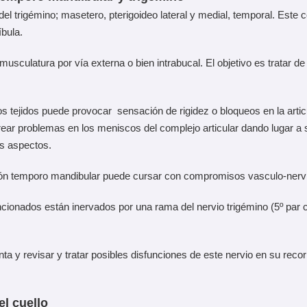
l trigémino; masetero, pterigoideo lateral y medial, temporal. Este
íbula.
usculatura por vía externa o bien intrabucal. El objetivo es tratar de
los tejidos puede provocar sensación de rigidez o bloqueos en la art
rrear problemas en los meniscos del complejo articular dando lugar 
os aspectos.
ación temporo mandibular puede cursar con compromisos vasculo-nerv
onados están inervados por una rama del nervio trigémino (5º par cr
ta y revisar y tratar posibles disfunciones de este nervio en su reco
l cuello