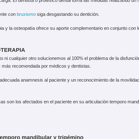
arga. El dentista o protésico dental toma las medidas realizando un m
iente con
bruxismo
siga desgastando su dentición.
pia y la osteopatía ofrece su aporte complementario en conjunto con l
OTERAPIA
ni cualquier otro solucionemos al 100% el problema de la disfunción
ez más recomendada por médicos y dentistas.
a adecuada anamnesis al paciente y un reconocimiento de la movilidad 
emas son los afectados en el paciente en su articulación temporo mand
 temporo mandibular y trigémino